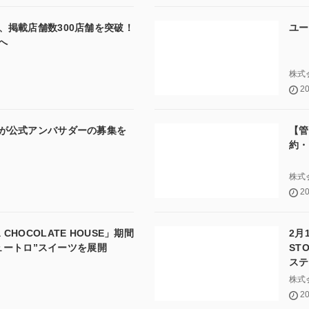
』、掲載店舗数300店舗を突破！
ユー
へ
株式会
20
k」が公式アンバサダーの募集を
【管
約・
株式会
20
CHOCOLATE HOUSE」期間
2月
ュートロ”スイーツを展開
ST
ステ
株式
20