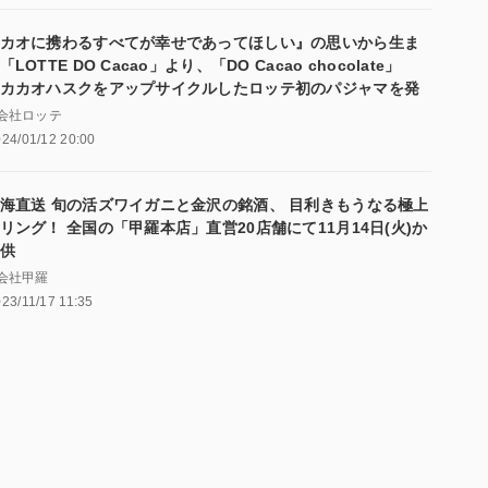
カオに携わるすべてが幸せであってほしい』の思いから生ま
「LOTTE DO Cacao」より、「DO Cacao chocolate」
カカオハスクをアップサイクルしたロッテ初のパジャマを発
会社ロッテ
24/01/12 20:00
海直送 旬の活ズワイガニと金沢の銘酒、 目利きもうなる極上
リング！ 全国の「甲羅本店」直営20店舗にて11月14日(火)か
供
会社甲羅
23/11/17 11:35