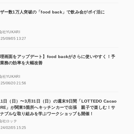
ザー数1万人突破の「food back」で飲み会がポイ活に
社YUKARI
25/09/05 13:27
理画面をアップデート】food backがさらに使いやすく！予
業務の効率を大幅改善
社YUKARI
25/06/20 21:56
11日（日）〜3月31日（日）の週末9日間「LOTTEDO Cacao
ORE」が関東5箇所へキッチンカーで出張 親子で楽しむ！サ
ナブルな取り組みを学ぶワークショップも開催！
会社ロッテ
24/02/05 15:25