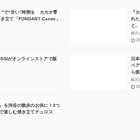
”で“甘い”時間を カカオ専
『カ
て「FONDANT Cacao」
れた
と、
売！
株式
20
OSSIがオンラインストアで販
日本
ペア
ら提
株式
20
」を渋谷の散歩のお供に！3つ
スで楽しむ焼き立てチュロス