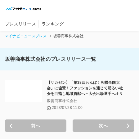
内
容
を
ス
プレスリリース
ランキング
キ
ッ
マイナビニュースプレス
坂善商事株式会社
プ
坂善商事株式会社のプレスリリース一覧
【サカゼン】「第38回わんぱく相撲全国大
会」に協賛！ファッションを通じて明るい社
会を目指し地域貢献へ～大会出場選手へオリ
ジナル記念タオルを配布し、わんぱく相撲を
坂善商事株式会社
応援～
2023/07/28 11:00
前へ
次へ