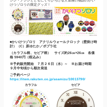
シシ・ノシシとともにくりひろげる大冒険の物語のかい
けつゾロリの限定グッズ！
■かいけつゾロリ アクリルウォールクロック（壁掛け時
計）（C）原ゆたか／ポプラ社
（カラフル柄、セピア柄） サイズ約26㎝×26㎝ 各価
格 5940円（税込み）
※予約販売開始 ７月２６日（水）～ ※お届け時期
９月中旬頃から順次発送
ご予約ページ
https://item.rakuten.co.jp/asamizu/10013790/