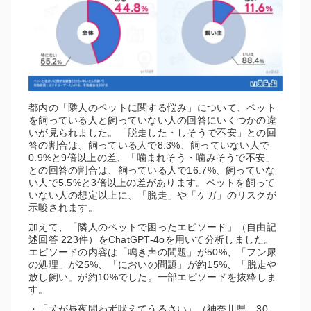
都内の「隣人のペットに関する悩み」について、ペット
を飼っている人と飼っていない人の回答にいくつかの違
いが見られました。「脱走した・しそうで不安」との回
答の割合は、飼っている人で8.3%、飼っていない人で
0.9%と9倍以上の差、「噛まれそう・噛みそうで不安」
との回答の割合は、飼っている人で16.7%、飼っていな
い人で5.5%と3倍以上の差があります。ペットを飼って
いない人の想定以上に、「脱走」や「ケガ」のリスクが
示唆されます。
加えて、「隣人のペットで困ったエピソード」（自由記
述回答 223件）をChatGPT-4oを用いて分析しました。
エピソードの内容は「鳴き声の問題」が50%、「フン尿
の処理」が25%、「においの問題」が約15%、「脱走や
放し飼い」が約10%でした。一部エピソードを抜粋しま
す。
・「犬が昼夜問わず吠えてうるさい」（神奈川県、30