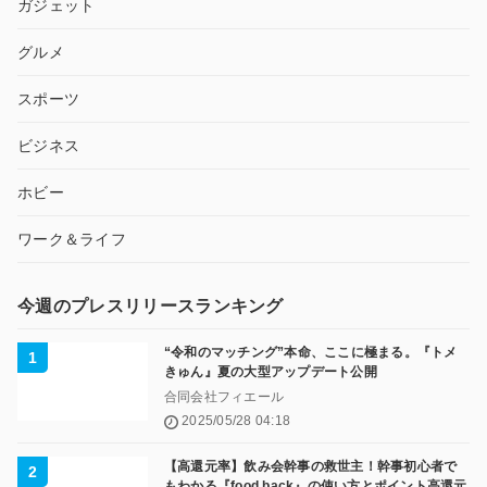
ガジェット
グルメ
スポーツ
ビジネス
ホビー
ワーク＆ライフ
今週のプレスリリースランキング
“令和のマッチング”本命、ここに極まる。『トメ
きゅん』夏の大型アップデート公開
合同会社フィエール
2025/05/28 04:18
【高還元率】飲み会幹事の救世主！幹事初心者で
もわかる『food back』の使い方とポイント高還元