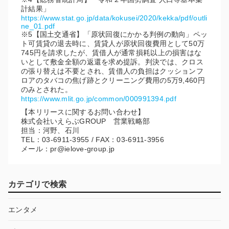
計結果」
https://www.stat.go.jp/data/kokusei/2020/kekka/pdf/outli
ne_01.pdf
※5【国土交通省】「原状回復にかかる判例の動向」ペッ
ト可賃貸の退去時に、賃貸人が原状回復費用として50万
745円を請求したが、賃借人が通常損耗以上の損害はな
いとして敷金全額の返還を求め提訴。判決では、クロス
の張り替えは不要とされ、賃借人の負担はクッションフ
ロアのタバコの焦げ跡とクリーニング費用の5万9,460円
のみとされた。
https://www.mlit.go.jp/common/000991394.pdf
【本リリースに関するお問い合わせ】
株式会社いえらぶGROUP 営業戦略部
担当：河野、石川
TEL：03-6911-3955 / FAX：03-6911-3956
メール：pr@ielove-group.jp
カテゴリで検索
エンタメ