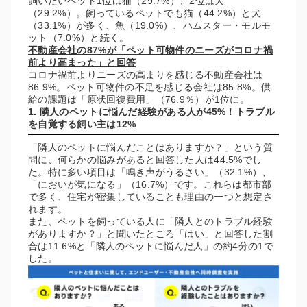
飼いたいペット1位は猫（29.7%）、2位は犬
（29.2%）。飼っているペットでも猫（44.2%）と犬
（33.1%）が多く、魚（19.0%）、ハムスター・モルモ
ット（7.0%）と続く。
不動産会社の87%が「ペット可物件のニーズがコロナ禍
前より高まった」と回答
コロナ禍前よりニーズの高まりを感じる不動産会社は
86.9%。ペット可物件の不足を感じる会社は85.8%。供
給の課題は「原状回復費用」（76.9％）が1位に。
1. 隣人のペットに悩んだ経験がある人が45%！トラブル
を自覚する飼い主は12%
「隣人のペットに悩んだことはありますか？」という質
問に、何らかの悩みがあると回答した人は44.5%でし
た。特に多い項目は「鳴き声がうるさい」（32.1%）、
「においが気になる」（16.7%）です。これらは都市部
で多く、住宅が密集していることも理由の一つと想定さ
れます。
また、ペットを飼っている人に「隣人とのトラブル経験
がありますか？」と聞いたところ「はい」と回答した割
合は11.6%と「隣人のペットに悩んだ人」の約4分の1で
した。