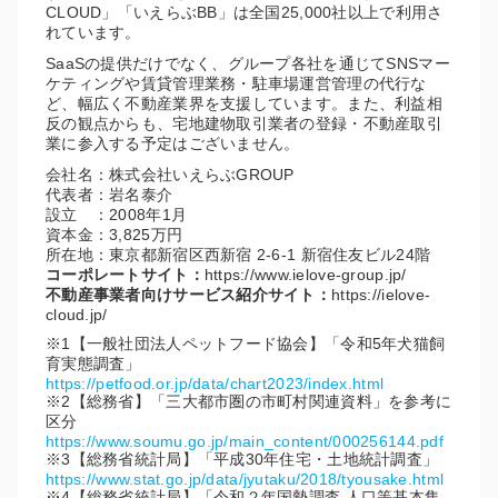
CLOUD」「いえらぶBB」は全国25,000社以上で利用さ
れています。
SaaSの提供だけでなく、グループ各社を通じてSNSマー
ケティングや賃貸管理業務・駐車場運営管理の代行な
ど、幅広く不動産業界を支援しています。また、利益相
反の観点からも、宅地建物取引業者の登録・不動産取引
業に参入する予定はございません。
会社名：株式会社いえらぶGROUP
代表者：岩名泰介
設立 ：2008年1月
資本金：3,825万円
所在地：東京都新宿区西新宿 2-6-1 新宿住友ビル24階
コーポレートサイト：
https://www.ielove-group.jp/
不動産事業者向けサービス紹介サイト：
https://ielove-
cloud.jp/
※1【一般社団法人ペットフード協会】「令和5年犬猫飼
育実態調査」
https://petfood.or.jp/data/chart2023/index.html
※2【総務省】「三大都市圏の市町村関連資料」を参考に
区分
https://www.soumu.go.jp/main_content/000256144.pdf
※3【総務省統計局】「平成30年住宅・土地統計調査」
https://www.stat.go.jp/data/jyutaku/2018/tyousake.html
※4【総務省統計局】「令和２年国勢調査 人口等基本集