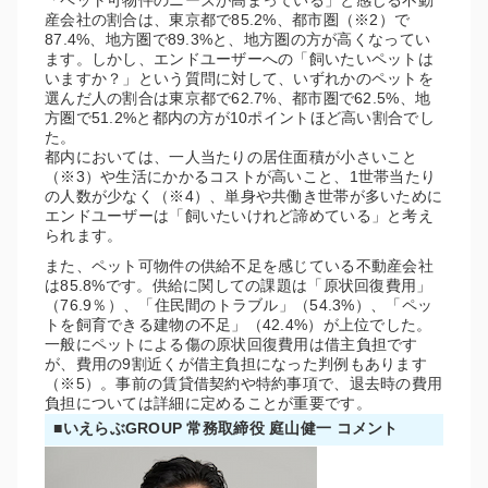
「ペット可物件のニーズが高まっている」と感じる不動
産会社の割合は、東京都で85.2%、都市圏（※2）で
87.4%、地方圏で89.3%と、地方圏の方が高くなってい
ます。しかし、エンドユーザーへの「飼いたいペットは
いますか？」という質問に対して、いずれかのペットを
選んだ人の割合は東京都で62.7%、都市圏で62.5%、地
方圏で51.2%と都内の方が10ポイントほど高い割合でし
た。
都内においては、一人当たりの居住面積が小さいこと
（※3）や生活にかかるコストが高いこと、1世帯当たり
の人数が少なく（※4）、単身や共働き世帯が多いために
エンドユーザーは「飼いたいけれど諦めている」と考え
られます。
また、ペット可物件の供給不足を感じている不動産会社
は85.8%です。供給に関しての課題は「原状回復費用」
（76.9％）、「住民間のトラブル」（54.3%）、「ペッ
トを飼育できる建物の不足」（42.4%）が上位でした。
一般にペットによる傷の原状回復費用は借主負担です
が、費用の9割近くが借主負担になった判例もあります
（※5）。事前の賃貸借契約や特約事項で、退去時の費用
負担については詳細に定めることが重要です。
■いえらぶGROUP 常務取締役 庭山健一 コメント