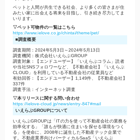
ペットと人間が共生できる社会、より多くの皆さまが住
みたい家に出会える将来を目指し、引き続き尽力してま
いります。
▽ペット可物件の一覧はこちら
https://www.ielove.co.jp/chintai/theme/pet/
■調査概要
調査期間：2024年5月3日～2024年5月13日
調査機関：株式会社いえらぶGROUP
調査対象：【エンドユーザー】「いえらぶコラム」読者
や当社SNSフォロワーなど、【不動産会社】「いえらぶ
CLOUD」を利用している不動産会社の従業員など
有効回答：【エンドユーザー】1,149件、【不動産会社】
337件
調査手法：インターネット調査
▽本リリースに関する問い合わせ
https://ielove-cloud.jp/news/entry-847#mail
いえらぶGROUPについて
いえらぶGROUPは「ITの力を使って不動産会社の業務を
効率化する」「誰もが快適に住まいを探せる環境をつく
る」を使命に、2008年に誕生した不動産テック企業で
す。不動産業界向けバーティカルSaaS「いえらぶ